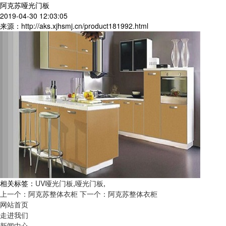
阿克苏哑光门板
2019-04-30 12:03:05
来源：http://aks.xjhsmj.cn/product181992.html
相关标签：
UV哑光门板
,
哑光门板
,
上一个：阿克苏整体衣柜
下一个：阿克苏整体衣柜
网站首页
走进我们
新闻中心