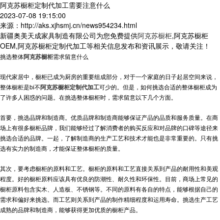
阿克苏橱柜定制代加工需要注意什么
2023-07-08 19:15:00
来源：http://aks.xjhsmj.cn/news954234.html
新疆奥美天成家具制造有限公司为您免费提供
阿克苏橱柜
,阿克苏橱柜
OEM,阿克苏橱柜定制代加工等相关信息发布和资讯展示，敬请关注！
挑选整体
阿克苏橱柜
需求留意什么
现代家居中，橱柜已成为厨房的重要组成部分，对于一个家庭的日子起居空间来说，
整体橱柜是bi不
阿克苏橱柜定制代加工
可少的。但是，如何挑选合适的整体橱柜成为
了许多人困惑的问题。在挑选整体橱柜时，需求留意以下几个方面。
首要，挑选品牌和制造商。优质品牌和制造商能够保证产品的品质和服务质量。在商
场上有很多橱柜品牌，我们能够经过了解消费者的购买反应和对品牌的口碑等途径来
挑选合适的品牌。一起，了解制造商的生产工艺和技术才能也是非常重要的。只有挑
选有实力的制造商，才能保证整体橱柜的质量。
其次，要考虑橱柜的原料和工艺。橱柜的原料和工艺直接关系到产品的耐用性和美观
程度。好的橱柜原料应该具有优良的防潮性、耐久性和环保性。目前，商场上常见的
橱柜原料包含实木、人造板、不锈钢等。不同的原料有各自的特点，能够根据自己的
需求和偏好来挑选。而工艺则关系到产品的制作精细程度和运用寿命。挑选生产工艺
成熟的品牌和制造商，能够获得更加优质的橱柜产品。