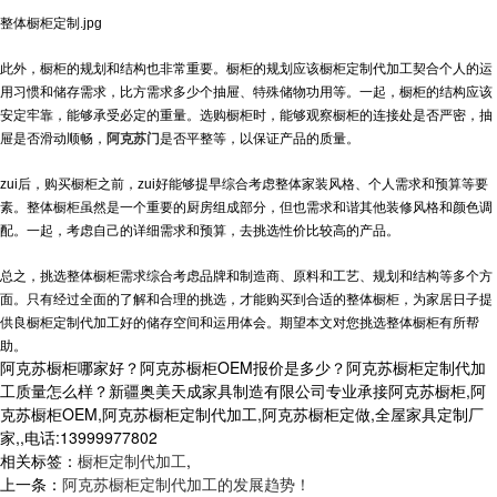
整体橱柜定制.jpg
此外，橱柜的规划和结构也非常重要。橱柜的规划应该
橱柜定制代加工
契合个人的运
用习惯和储存需求，比方需求多少个抽屉、特殊储物功用等。一起，橱柜的结构应该
安定牢靠，能够承受必定的重量。选购橱柜时，能够观察橱柜的连接处是否严密，抽
屉是否滑动顺畅，
阿克苏门
是否平整等，以保证产品的质量。
zui后，购买橱柜之前，zui好能够提早综合考虑整体家装风格、个人需求和预算等要
素。整体橱柜虽然是一个重要的厨房组成部分，但也需求和谐其他装修风格和颜色调
配。一起，考虑自己的详细需求和预算，去挑选性价比较高的产品。
总之，挑选整体橱柜需求综合考虑品牌和制造商、原料和工艺、规划和结构等多个方
面。只有经过全面的了解和合理的挑选，才能购买到合适的整体橱柜，为家居日子提
供良
橱柜定制代加工
好的储存空间和运用体会。期望本文对您挑选整体橱柜有所帮
助。
阿克苏橱柜哪家好？阿克苏橱柜OEM报价是多少？阿克苏橱柜定制代加
工质量怎么样？新疆奥美天成家具制造有限公司专业承接阿克苏橱柜,阿
克苏橱柜OEM,阿克苏橱柜定制代加工,阿克苏橱柜定做,全屋家具定制厂
家,,电话:13999977802
相关标签：
橱柜定制代加工
,
上一条：
阿克苏橱柜定制代加工的发展趋势！